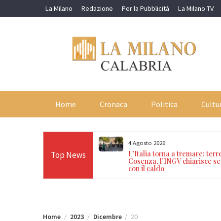
Skip
La Milano
Redazione
Per la Pubblicità
La Milano TV
to
content
Home
Cronaca
Politica
Cultu
4 Agosto 2026
enzione incendi boschivi:
L’Italia torna a tremare: terr
Top News
rabinieri e sanzioni per
Cosenza, l’INGV chiarisce se
con il caldo
Home
2023
Dicembre
20