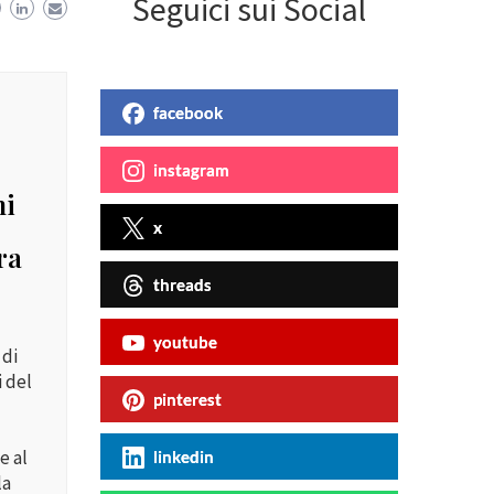
Seguici sui Social
facebook
instagram
ni
x
ra
threads
youtube
 di
i del
pinterest
e al
linkedin
la