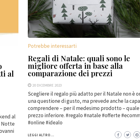
Potrebbe interessarti
Regali di Natale: quali sono le
migliore offerta in base alla
o
comparazione dei prezzi
ti al
20 DICEMBRE 2023
Scegliere il regalo più adatto per il Natale non è o
una questione di gusto, ma prevede anche la capa
comprendere – per il medesimo prodotto – quale s
prezzo inferiore. #regalo #natale #offerte #ecom
kend al
#online #idealo
a Notte
ovanni
LEGGI ALTRO...