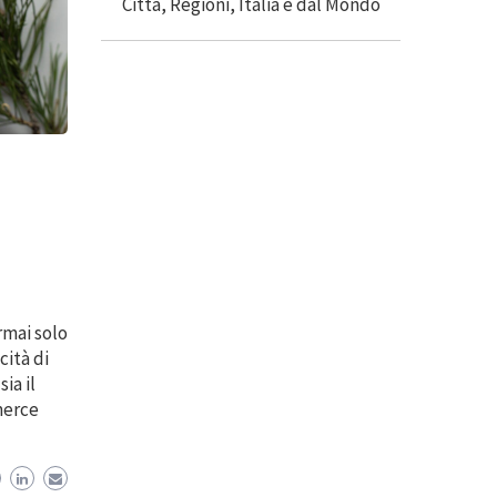
rmai solo
cità di
ia il
merce