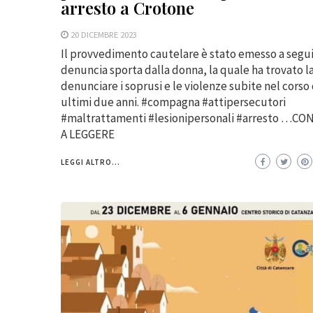
arresto a Crotone
20 DICEMBRE 2023
Il provvedimento cautelare è stato emesso a segui
denuncia sporta dalla donna, la quale ha trovato la
denunciare i soprusi e le violenze subite nel corso
ultimi due anni. #compagna #attipersecutori
#maltrattamenti #lesionipersonali #arresto …C
A LEGGERE
LEGGI ALTRO...