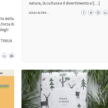
natura, la cultura e il divertimento si […]
LEGGI ALTRO...
to della
 forza di
 degli
ONTINUA