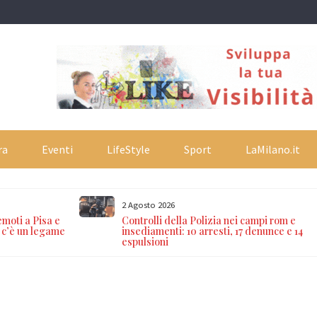
ra
Eventi
LifeStyle
Sport
LaMilano.it
2 Agosto 2026
emoti a Pisa e
Controlli della Polizia nei campi rom e
 c’è un legame
insediamenti: 10 arresti, 17 denunce e 14
espulsioni