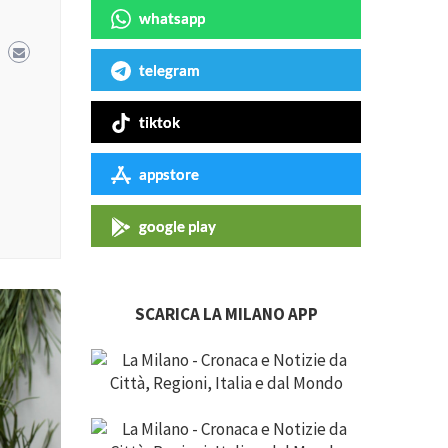
whatsapp
telegram
tiktok
appstore
google play
SCARICA LA MILANO APP