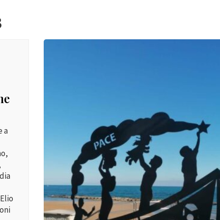
3
ne
e a
no,
,
dia
Elio
oni