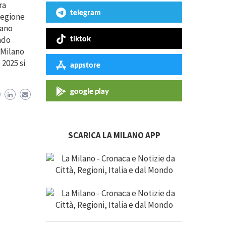
ra
telegram
Regione
lano
tiktok
ndo
 Milano
2025 si
appstore
google play
SCARICA LA MILANO APP