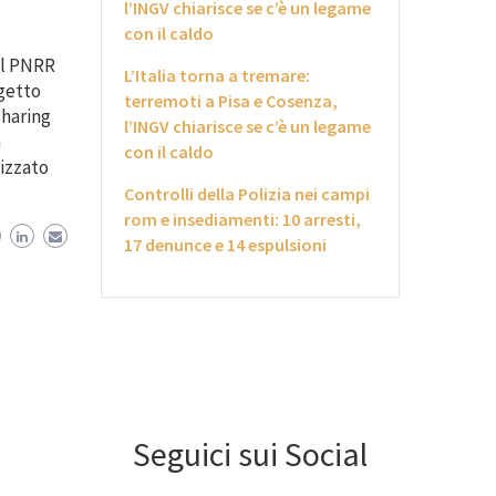
l’INGV chiarisce se c’è un legame
con il caldo
al PNRR
L’Italia torna a tremare:
ogetto
terremoti a Pisa e Cosenza,
sharing
l’INGV chiarisce se c’è un legame
n
con il caldo
lizzato
Controlli della Polizia nei campi
rom e insediamenti: 10 arresti,
17 denunce e 14 espulsioni
Seguici sui Social