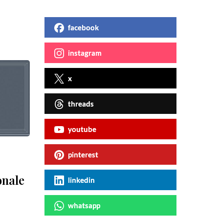
facebook
instagram
x
threads
youtube
pinterest
onale
linkedin
whatsapp