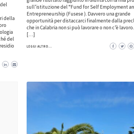
grande risultato raggiunto in Giunta con la mia pr
 del
sull’istituzione del “Fund for Self Employment an
Entrepreneurship (Fusese ). Davvero una grande
ri della
opportunità per distaccarci finalmente dalla prec
oro
che in Calabria non si può lavorare o non c’è lavoro
tologia
[…]
ché del
residio
LEGGI ALTRO...