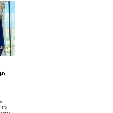
46
are
ltro