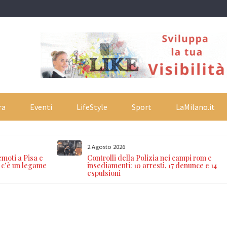
ra
Eventi
LifeStyle
Sport
LaMilano.it
2 Agosto 2026
emoti a Pisa e
Controlli della Polizia nei campi rom e
 c’è un legame
insediamenti: 10 arresti, 17 denunce e 14
espulsioni