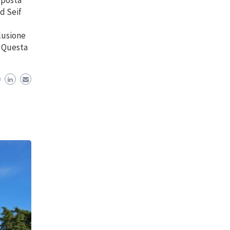
oposta
d Seif
lusione
. Questa