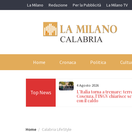
Skip
La Milano
Redazione
Per la Pubblicità
La Milano TV
to
content
Home
Cronaca
Politica
Cultu
4 Agosto 2026
enzione incendi boschivi:
L’Italia torna a tremare: terr
Top News
rabinieri e sanzioni per
Cosenza, l’INGV chiarisce se
con il caldo
Home
Calabria LifeStyle