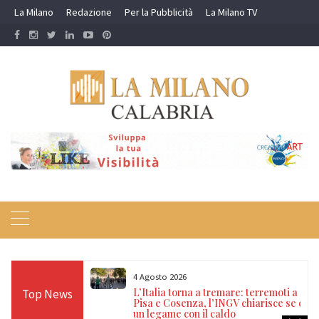
Skip
La Milano
Redazione
Per la Pubblicità
La Milano TV
to
content
4 Agosto 2026
ne incendi
L’Italia torna a tremare: terremoti a
Top News
 Carabinieri e
Pisa e Cosenza, l’INGV chiarisce se c’è
ro
un legame con il caldo