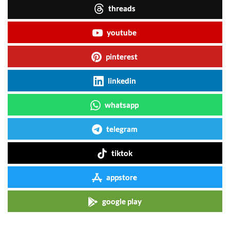
threads
youtube
pinterest
linkedin
whatsapp
telegram
tiktok
appstore
google play