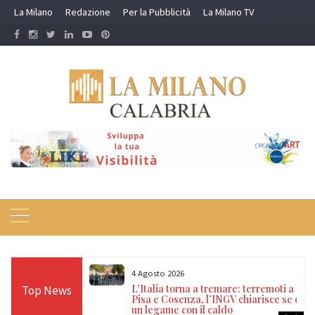
Skip
La Milano
Redazione
Per la Pubblicità
La Milano TV
to
content
2 Agosto 2026
re: terremoti a
Controlli della Polizia nei campi rom e
Top News
 chiarisce se c’è
insediamenti: 10 arresti, 17 denunce e
o
14 espulsioni