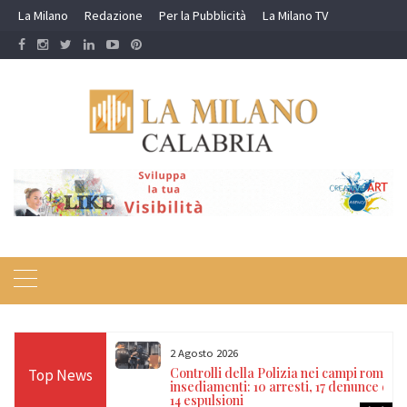
Skip
La Milano
Redazione
Per la Pubblicità
La Milano TV
to
content
2 Agosto 2026
re: terremoti a
Controlli della Polizia nei campi rom e
Top News
 chiarisce se c’è
insediamenti: 10 arresti, 17 denunce e
o
14 espulsioni