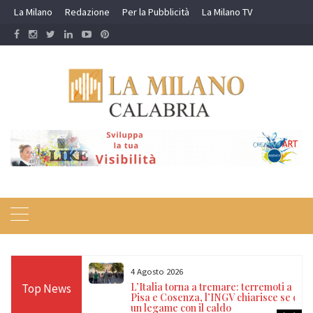
Skip
La Milano
Redazione
Per la Pubblicità
La Milano TV
to
content
4 Agosto 2026
ne incendi
L’Italia torna a tremare: terremoti a
Top News
 Carabinieri e
Pisa e Cosenza, l’INGV chiarisce se c’è
ro
un legame con il caldo