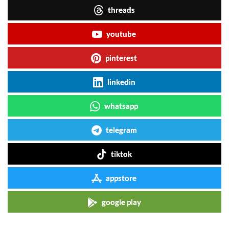
threads
youtube
pinterest
linkedin
whatsapp
telegram
tiktok
appstore
google play