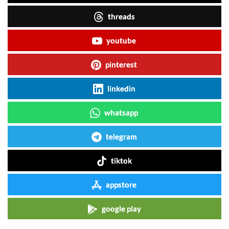
threads
youtube
pinterest
linkedin
whatsapp
telegram
tiktok
appstore
google play