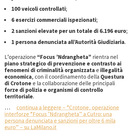
100 veicoli controllati
;
6 esercizi commerciali ispezionati
;
2 sanzioni elevate per un totale di 6.196 euro
;
1 persona denunciata all’Autorità Giudiziaria
.
L’operazione
“Focus ’Ndrangheta”
rientra nel
piano strategico di prevenzione e contrasto ai
fenomeni di criminalità organizzata
e
illegalità
economica
, con il coordinamento della
Questura
di Crotone
e la collaborazione delle principali
forze di polizia e organismi di controllo
territoriale
.
…
continua a leggere – “Crotone, operazione
interforze “Focus ’Ndrangheta” a Cutro: una
persona denunciata e sanzioni per oltre 6 mila
euro” – su LaMilano.it