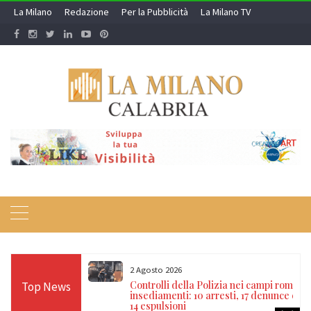
Skip
La Milano
Redazione
Per la Pubblicità
La Milano TV
to
content
2 Agosto 2026
re: terremoti a
Controlli della Polizia nei campi rom e
Top News
 chiarisce se c’è
insediamenti: 10 arresti, 17 denunce e
o
14 espulsioni