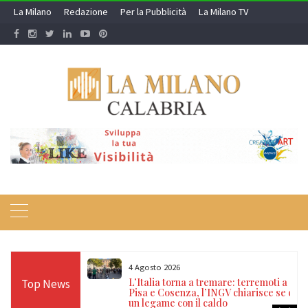
Skip
La Milano
Redazione
Per la Pubblicità
La Milano TV
to
content
4 Agosto 2026
ne incendi
L’Italia torna a tremare: terremoti a
Top News
 Carabinieri e
Pisa e Cosenza, l’INGV chiarisce se c’è
ro
un legame con il caldo