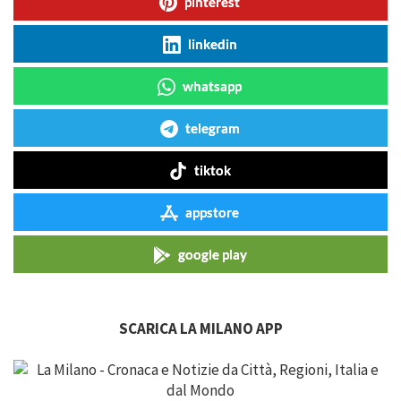
pinterest
linkedin
whatsapp
telegram
tiktok
appstore
google play
SCARICA LA MILANO APP