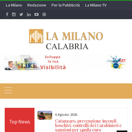
Skip
La Milano
Redazione
Per la Pubblicità
La Milano TV
to
content
6 Agosto 2026
sta in casa:
Catanzaro, prevenzione incendi
Top News
, marijuana e
boschivi: controlli dei Carabinieri e
sanzioni per 14mila euro